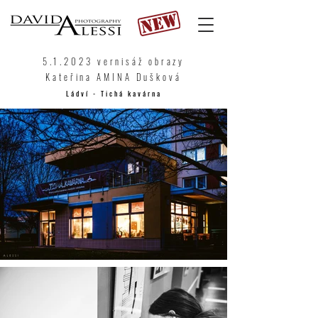
5.1.2023 vernisáž obrazy
Kateřina AMINA Dušková
Ládví - Tichá kavárna